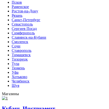
Псков
Раменское
Ростов-на-Дону
Рязань
Санкт-Петербург
Севастополь
Сергиев Посад
Симферополь
Славянск-на-Кубани
Смоленск
Сочи
Ставрополь
Тимашевск
Тихорецк
Тула
Тюмень
Уфа
Хотьково
Челябинск
Шуя
Магазины
Кубань Инструмент