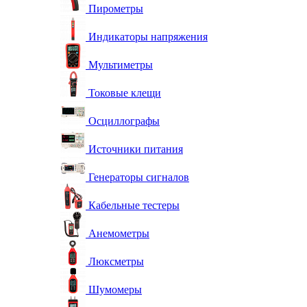
Пирометры
Индикаторы напряжения
Мультиметры
Токовые клещи
Осциллографы
Источники питания
Генераторы сигналов
Кабельные тестеры
Анемометры
Люксметры
Шумомеры