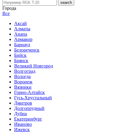
Города
Все
Аксай
Алматы
Анапа
Армавир
Барнаул
Белореченск
Бийск
Брянск
Великий Новгород
Волгоград
Вологда
Воронеж
Вязники
Горно-Алтайск
Гусь-Хрустальный
Дмитров
Долгопрудный
Дубна
Екатеринбург
Иваново
Ижевск