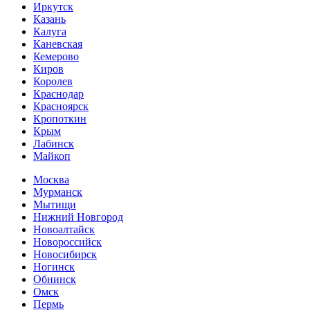
Иркутск
Казань
Калуга
Каневская
Кемерово
Киров
Королев
Краснодар
Красноярск
Кропоткин
Крым
Лабинск
Майкоп
Москва
Мурманск
Мытищи
Нижний Новгород
Новоалтайск
Новороссийск
Новосибирск
Ногинск
Обнинск
Омск
Пермь