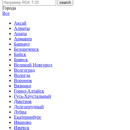
Города
Все
Аксай
Алматы
Анапа
Армавир
Барнаул
Белореченск
Бийск
Брянск
Великий Новгород
Волгоград
Вологда
Воронеж
Вязники
Горно-Алтайск
Гусь-Хрустальный
Дмитров
Долгопрудный
Дубна
Екатеринбург
Иваново
Ижевск