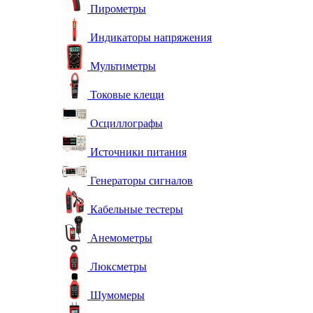
Пирометры
Индикаторы напряжения
Мультиметры
Токовые клещи
Осциллографы
Источники питания
Генераторы сигналов
Кабельные тестеры
Анемометры
Люксметры
Шумомеры