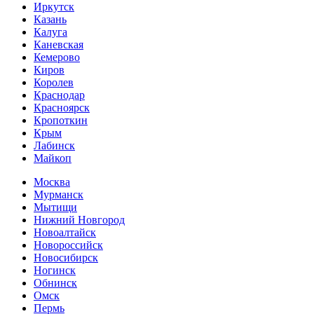
Иркутск
Казань
Калуга
Каневская
Кемерово
Киров
Королев
Краснодар
Красноярск
Кропоткин
Крым
Лабинск
Майкоп
Москва
Мурманск
Мытищи
Нижний Новгород
Новоалтайск
Новороссийск
Новосибирск
Ногинск
Обнинск
Омск
Пермь