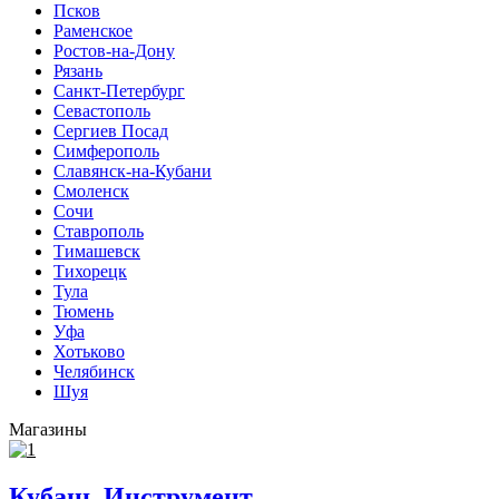
Псков
Раменское
Ростов-на-Дону
Рязань
Санкт-Петербург
Севастополь
Сергиев Посад
Симферополь
Славянск-на-Кубани
Смоленск
Сочи
Ставрополь
Тимашевск
Тихорецк
Тула
Тюмень
Уфа
Хотьково
Челябинск
Шуя
Магазины
Кубань Инструмент